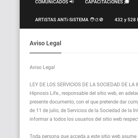
COMUNiCADOS 📢
CAPACiTACiONES 🎓
ARTiSTAS ANTi-SiSTEMA 🧑‍🎨🚫
432 y 528 
Aviso Legal
Aviso Legal
LEY DE LOS SERVICIOS DE LA SOCIEDAD DE LA 
Hipnosis Life., responsable del sitio web, en ade
presente documento, con el que pretende dar cump
de 11 de julio, de Servicios de la Sociedad de la 
informar a todos los usuarios del sitio web respec
Toda persona que acceda a este sitio web asume 