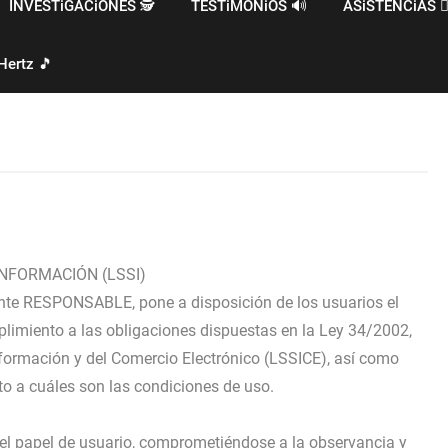
INVESTiGACiONES 🕵️
TESTiMONiOS 🔊
ASiSTENCiAS 🧙‍
Hertz 🎵
INFORMACIÓN (LSSI)
lante RESPONSABLE, pone a disposición de los usuarios el
limiento a las obligaciones dispuestas en la Ley 34/2002,
Información y del Comercio Electrónico (LSSICE), así como
to a cuáles son las condiciones de uso.
el papel de usuario, comprometiéndose a la observancia y