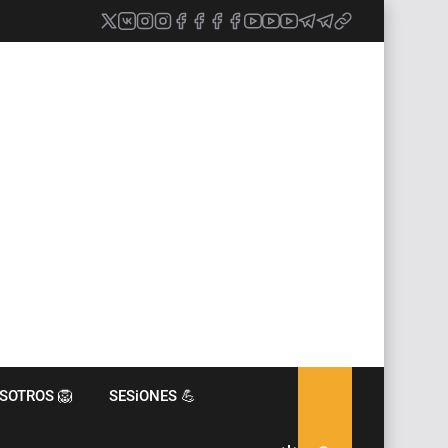
SOTROS 🦁
SESiONES 💪