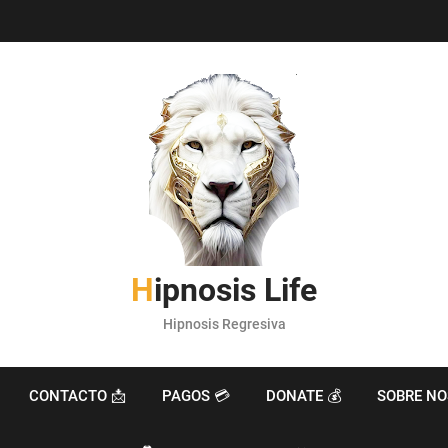
Hipnosis Life
Hipnosis Regresiva
CONTACTO 📩
PAGOS 💳
DONATE 💰
SOBRE NO