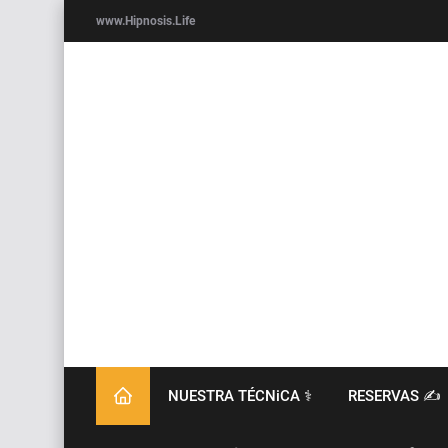
www.Hipnosis.Life
NUESTRA TÉCNiCA ⚕️
RESERVAS ✍️