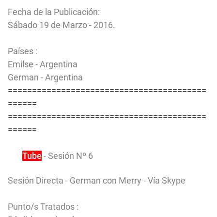
Fecha de la Publicación:
Sábado 19 de Marzo - 2016.
Países :
Emilse - Argentina
German - Argentina
=========================================
======
=========================================
======
You
Tube
- Sesión Nº 6
Sesión Directa - German con Merry - Vía Skype
Punto/s Tratados :