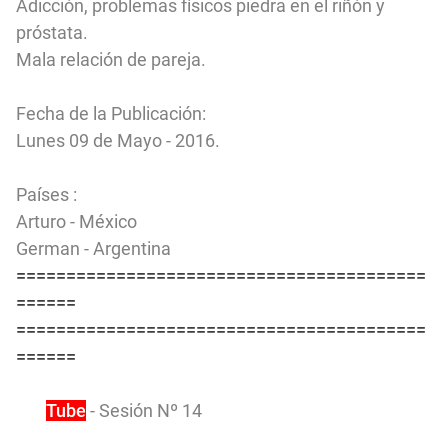
Adicción, problemas físicos piedra en el riñón y
próstata.
Mala relación de pareja.
Fecha de la Publicación:
Lunes 09 de Mayo - 2016.
Países :
Arturo - México
German - Argentina
=========================================
======
=========================================
======
You
Tube
- Sesión Nº 14