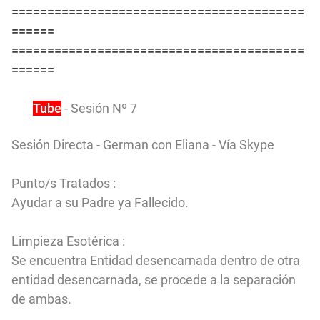
=========================================
======
=========================================
======
You
Tube
- Sesión Nº 7
Sesión Directa - German con Eliana - Vía Skype
Punto/s Tratados :
Ayudar a su Padre ya Fallecido.
Limpieza Esotérica :
Se encuentra Entidad desencarnada dentro de otra
entidad desencarnada, se procede a la separación
de ambas.