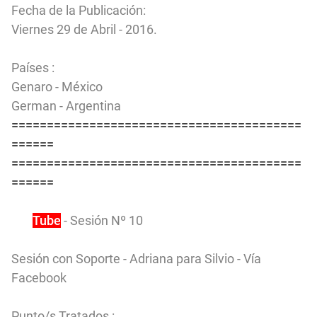
Fecha de la Publicación:
Viernes 29 de Abril - 2016.
Países :
Genaro - México
German - Argentina
=========================================
======
=========================================
======
You
Tube
- Sesión Nº 10
Sesión con Soporte - Adriana para Silvio - Vía
Facebook
Punto/s Tratados :