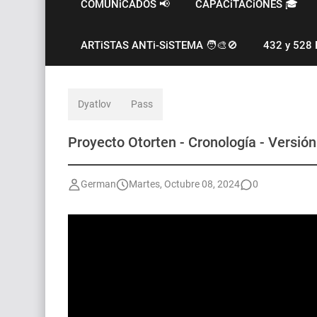
COMUNiCADOS 📢
CAPACiTACiONES 🎓
ARTiSTAS ANTi-SiSTEMA 🧑‍🎨🚫
432 y 528 
Dyatlov
Pass
Proyecto Otorten - Cronología - Versió
German
Martes, Octubre 08, 2024
0