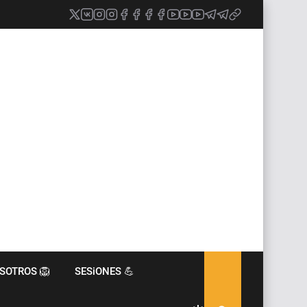
SOTROS 🦁
SESiONES 💪