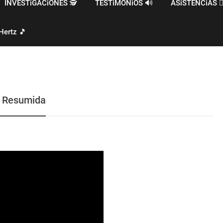
INVESTiGACiONES 🕵️
TESTiMONiOS 🔊
ASiSTENCiAS 🧙‍
Hertz 🎵
n Resumida