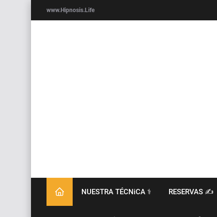
www.Hipnosis.Life
NUESTRA TÉCNiCA ⚕️
RESERVAS ✍️